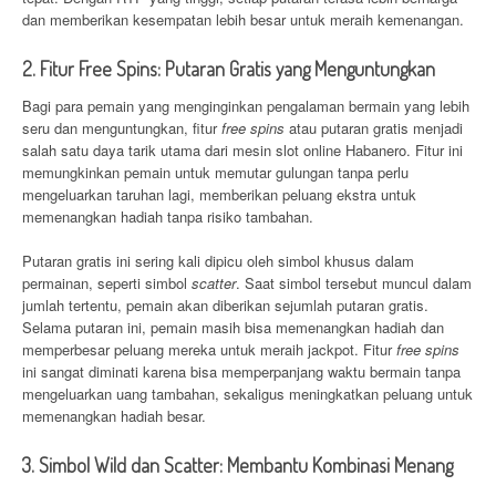
dan memberikan kesempatan lebih besar untuk meraih kemenangan.
2. Fitur Free Spins: Putaran Gratis yang Menguntungkan
Bagi para pemain yang menginginkan pengalaman bermain yang lebih
seru dan menguntungkan, fitur
free spins
atau putaran gratis menjadi
salah satu daya tarik utama dari mesin slot online Habanero. Fitur ini
memungkinkan pemain untuk memutar gulungan tanpa perlu
mengeluarkan taruhan lagi, memberikan peluang ekstra untuk
memenangkan hadiah tanpa risiko tambahan.
Putaran gratis ini sering kali dipicu oleh simbol khusus dalam
permainan, seperti simbol
scatter
. Saat simbol tersebut muncul dalam
jumlah tertentu, pemain akan diberikan sejumlah putaran gratis.
Selama putaran ini, pemain masih bisa memenangkan hadiah dan
memperbesar peluang mereka untuk meraih jackpot. Fitur
free spins
ini sangat diminati karena bisa memperpanjang waktu bermain tanpa
mengeluarkan uang tambahan, sekaligus meningkatkan peluang untuk
memenangkan hadiah besar.
3. Simbol Wild dan Scatter: Membantu Kombinasi Menang