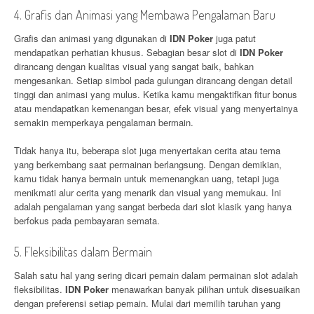
4. Grafis dan Animasi yang Membawa Pengalaman Baru
Grafis dan animasi yang digunakan di
IDN Poker
juga patut
mendapatkan perhatian khusus. Sebagian besar slot di
IDN Poker
dirancang dengan kualitas visual yang sangat baik, bahkan
mengesankan. Setiap simbol pada gulungan dirancang dengan detail
tinggi dan animasi yang mulus. Ketika kamu mengaktifkan fitur bonus
atau mendapatkan kemenangan besar, efek visual yang menyertainya
semakin memperkaya pengalaman bermain.
Tidak hanya itu, beberapa slot juga menyertakan cerita atau tema
yang berkembang saat permainan berlangsung. Dengan demikian,
kamu tidak hanya bermain untuk memenangkan uang, tetapi juga
menikmati alur cerita yang menarik dan visual yang memukau. Ini
adalah pengalaman yang sangat berbeda dari slot klasik yang hanya
berfokus pada pembayaran semata.
5. Fleksibilitas dalam Bermain
Salah satu hal yang sering dicari pemain dalam permainan slot adalah
fleksibilitas.
IDN Poker
menawarkan banyak pilihan untuk disesuaikan
dengan preferensi setiap pemain. Mulai dari memilih taruhan yang