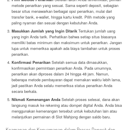
metode penarikan yang sesuai. Sama seperti deposit, sebagian
besar situs menawarkan berbagai opsi penarikan, mulai dari
transfer bank, e-wallet, hingga kartu kredit. Pilih metode yang
paling nyaman dan sesuai dengan kebutuhan Anda.
Masukkan Jumlah yang Ingin Ditarik
Tentukan jumlah uang
yang ingin Anda tarik. Perhatikan bahwa setiap situs biasanya
memiliki batas minimum dan maksimum untuk penarikan. Jangan
lupa untuk memeriksa apakah ada biaya tambahan untuk proses
penarikan.
Konfirmasi Penarikan
Setelah semua data dimasukkan,
konfirmasikan permintaan penarikan Anda. Pada umumnya,
penarikan akan diproses dalam 24 hingga 48 jam. Namun,
beberapa metode pembayaran dapat memakan waktu lebih lama,
jadi pastikan Anda selalu memeriksa status penarikan Anda
secara berkala.
Nikmati Kemenangan Anda
Setelah proses selesai, dana akan
langsung masuk ke rekening atau dompet digital Anda. Anda bisa
menggunakan kemenangan tersebut untuk kebutuhan lain atau
melanjutkan permainan di Slot Mahjong dengan saldo baru.
Keamanan dan Kenyamanan dalam Proses Deposit dan