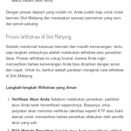
waktu sedikit lebih lama.
Dengan proses deposit yang mudah ini, Anda sudah siap untuk mulai
bermain Slot Mahjong dan merasakan sensasi permainan yang seru
dan penuh peluang.
Proses Withdraw di Slot Mahjong
Setelah menikmati keseruan bermain dan meraih kemenangan, tentu
saja langkah selanjutnya adalah melakukan withdraw atau penarikan
dana. Proses withdraw ini cukup krusial, karena Anda ingin
memastikan bahwa kemenangan Anda bisa dicairkan dengan aman
dan cepat. Untuk itu, berikut adalah panduan mengenai cara withdraw
di Slot Mahjong.
Langkah-langkah Withdraw yang Aman
Verifikasi Akun Anda
Sebelum melakukan penarikan, pastikan
akun Anda telah terverifikasi sepenuhnya. Biasanya, situs
perjudian akan meminta verifikasi identitas seperti KTP atau bukti
alamat untuk memastikan bahwa penarikan dilakukan oleh pemilik
akun yang sah.
Pilih Metode Penarikan
Setelah akun Anda terverifikasi, pilihlah