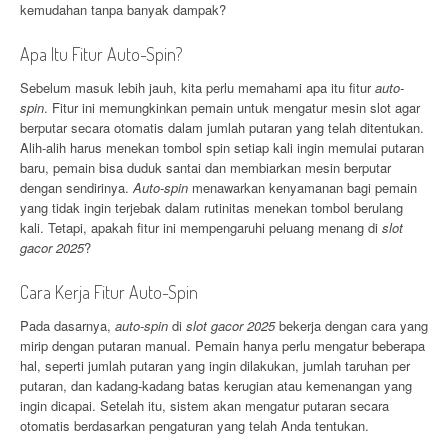
kemudahan tanpa banyak dampak?
Apa Itu Fitur Auto-Spin?
Sebelum masuk lebih jauh, kita perlu memahami apa itu fitur
auto-
spin
. Fitur ini memungkinkan pemain untuk mengatur mesin slot agar
berputar secara otomatis dalam jumlah putaran yang telah ditentukan.
Alih-alih harus menekan tombol spin setiap kali ingin memulai putaran
baru, pemain bisa duduk santai dan membiarkan mesin berputar
dengan sendirinya.
Auto-spin
menawarkan kenyamanan bagi pemain
yang tidak ingin terjebak dalam rutinitas menekan tombol berulang
kali. Tetapi, apakah fitur ini mempengaruhi peluang menang di
slot
gacor 2025
?
Cara Kerja Fitur Auto-Spin
Pada dasarnya,
auto-spin
di
slot gacor 2025
bekerja dengan cara yang
mirip dengan putaran manual. Pemain hanya perlu mengatur beberapa
hal, seperti jumlah putaran yang ingin dilakukan, jumlah taruhan per
putaran, dan kadang-kadang batas kerugian atau kemenangan yang
ingin dicapai. Setelah itu, sistem akan mengatur putaran secara
otomatis berdasarkan pengaturan yang telah Anda tentukan.