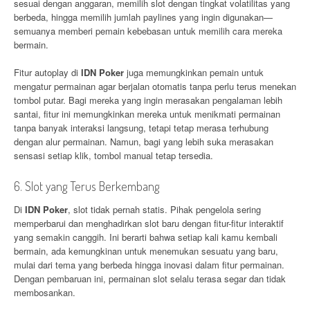
sesuai dengan anggaran, memilih slot dengan tingkat volatilitas yang
berbeda, hingga memilih jumlah paylines yang ingin digunakan—
semuanya memberi pemain kebebasan untuk memilih cara mereka
bermain.
Fitur autoplay di
IDN Poker
juga memungkinkan pemain untuk
mengatur permainan agar berjalan otomatis tanpa perlu terus menekan
tombol putar. Bagi mereka yang ingin merasakan pengalaman lebih
santai, fitur ini memungkinkan mereka untuk menikmati permainan
tanpa banyak interaksi langsung, tetapi tetap merasa terhubung
dengan alur permainan. Namun, bagi yang lebih suka merasakan
sensasi setiap klik, tombol manual tetap tersedia.
6. Slot yang Terus Berkembang
Di
IDN Poker
, slot tidak pernah statis. Pihak pengelola sering
memperbarui dan menghadirkan slot baru dengan fitur-fitur interaktif
yang semakin canggih. Ini berarti bahwa setiap kali kamu kembali
bermain, ada kemungkinan untuk menemukan sesuatu yang baru,
mulai dari tema yang berbeda hingga inovasi dalam fitur permainan.
Dengan pembaruan ini, permainan slot selalu terasa segar dan tidak
membosankan.