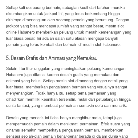
Setiap kali seseorang bermain, sebagian kecil dari taruhan mereka
disumbangkan untuk jackpot ini, yang terus berkembang hingga
akhirnya dimenangkan oleh seorang pemain yang beruntung. Dengan
jackpot yang bisa mencapai jumlah yang sangat besar, mesin slot
online Habanero memberikan peluang untuk meraih kemenangan yang
luar biasa besar. Ini adalah salah satu alasan mengapa banyak
pemain yang terus kembali dan bermain di mesin slot Habanero.
5. Desain Grafis dan Animasi yang Memukau
Selain fitur-fitur unggulan yang meningkatkan peluang kemenangan,
Habanero juga dikenal karena desain grafis yang memukau dan
animasi yang halus. Setiap mesin slot dirancang dengan detail yang
luar biasa, memberikan pengalaman bermain yang visualnya sangat
menyenangkan. Tidak hanya itu, setiap tema permainan yang
dihadirkan memiliki keunikan tersendiri, mulai dari petualangan hingga
dunia fantasi, yang membuat permainan semakin seru dan menarik.
Desain yang menarik ini tidak hanya menghibur mata, tetapi juga
mempermudah pemain dalam menikmati permainan. Efek suara yang
dinamis semakin memperkaya pengalaman bermain, memberikan
sensasi seolah-olah pemain benar-benar berada di dalam dunia yang