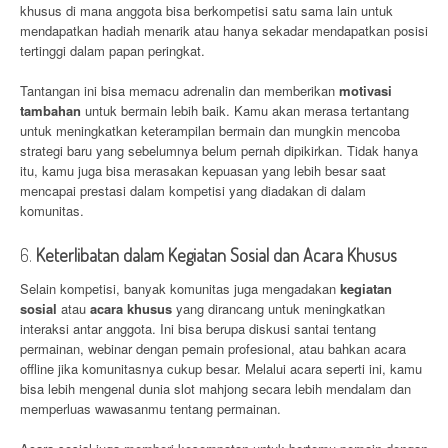
khusus di mana anggota bisa berkompetisi satu sama lain untuk
mendapatkan hadiah menarik atau hanya sekadar mendapatkan posisi
tertinggi dalam papan peringkat.
Tantangan ini bisa memacu adrenalin dan memberikan
motivasi
tambahan
untuk bermain lebih baik. Kamu akan merasa tertantang
untuk meningkatkan keterampilan bermain dan mungkin mencoba
strategi baru yang sebelumnya belum pernah dipikirkan. Tidak hanya
itu, kamu juga bisa merasakan kepuasan yang lebih besar saat
mencapai prestasi dalam kompetisi yang diadakan di dalam
komunitas.
6.
Keterlibatan dalam Kegiatan Sosial dan Acara Khusus
Selain kompetisi, banyak komunitas juga mengadakan
kegiatan
sosial
atau
acara khusus
yang dirancang untuk meningkatkan
interaksi antar anggota. Ini bisa berupa diskusi santai tentang
permainan, webinar dengan pemain profesional, atau bahkan acara
offline jika komunitasnya cukup besar. Melalui acara seperti ini, kamu
bisa lebih mengenal dunia slot mahjong secara lebih mendalam dan
memperluas wawasanmu tentang permainan.