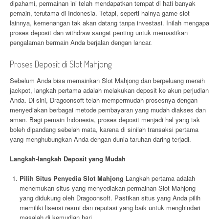
dipahami, permainan ini telah mendapatkan tempat di hati banyak
pemain, terutama di Indonesia. Tetapi, seperti halnya game slot
lainnya, kemenangan tak akan datang tanpa investasi. Inilah mengapa
proses deposit dan withdraw sangat penting untuk memastikan
pengalaman bermain Anda berjalan dengan lancar.
Proses Deposit di Slot Mahjong
Sebelum Anda bisa memainkan Slot Mahjong dan berpeluang meraih
jackpot, langkah pertama adalah melakukan deposit ke akun perjudian
Anda. Di sini, Dragoonsoft telah mempermudah prosesnya dengan
menyediakan berbagai metode pembayaran yang mudah diakses dan
aman. Bagi pemain Indonesia, proses deposit menjadi hal yang tak
boleh dipandang sebelah mata, karena di sinilah transaksi pertama
yang menghubungkan Anda dengan dunia taruhan daring terjadi.
Langkah-langkah Deposit yang Mudah
Pilih Situs Penyedia Slot Mahjong
Langkah pertama adalah
menemukan situs yang menyediakan permainan Slot Mahjong
yang didukung oleh Dragoonsoft. Pastikan situs yang Anda pilih
memiliki lisensi resmi dan reputasi yang baik untuk menghindari
masalah di kemudian hari.