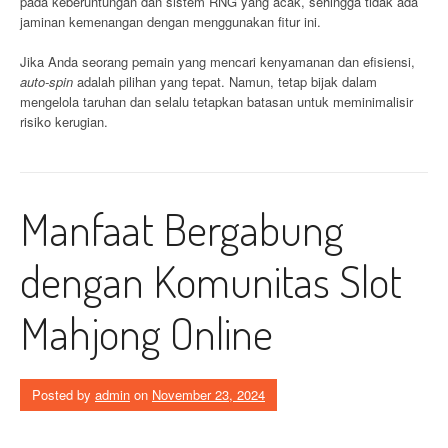
pada keberuntungan dan sistem RNG yang acak, sehingga tidak ada
jaminan kemenangan dengan menggunakan fitur ini.
Jika Anda seorang pemain yang mencari kenyamanan dan efisiensi,
auto-spin
adalah pilihan yang tepat. Namun, tetap bijak dalam
mengelola taruhan dan selalu tetapkan batasan untuk meminimalisir
risiko kerugian.
Manfaat Bergabung
dengan Komunitas Slot
Mahjong Online
Posted by
admin
on
November 23, 2024