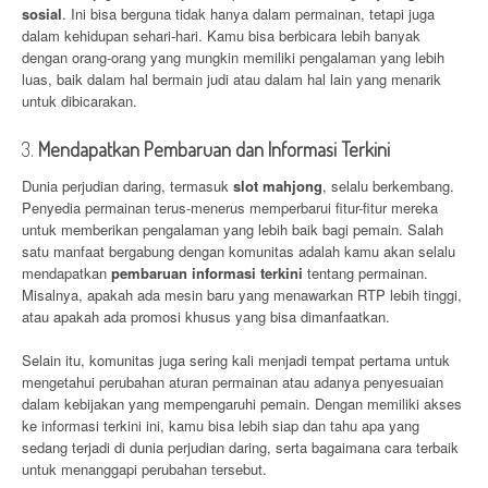
sosial
. Ini bisa berguna tidak hanya dalam permainan, tetapi juga
dalam kehidupan sehari-hari. Kamu bisa berbicara lebih banyak
dengan orang-orang yang mungkin memiliki pengalaman yang lebih
luas, baik dalam hal bermain judi atau dalam hal lain yang menarik
untuk dibicarakan.
3.
Mendapatkan Pembaruan dan Informasi Terkini
Dunia perjudian daring, termasuk
slot mahjong
, selalu berkembang.
Penyedia permainan terus-menerus memperbarui fitur-fitur mereka
untuk memberikan pengalaman yang lebih baik bagi pemain. Salah
satu manfaat bergabung dengan komunitas adalah kamu akan selalu
mendapatkan
pembaruan informasi terkini
tentang permainan.
Misalnya, apakah ada mesin baru yang menawarkan RTP lebih tinggi,
atau apakah ada promosi khusus yang bisa dimanfaatkan.
Selain itu, komunitas juga sering kali menjadi tempat pertama untuk
mengetahui perubahan aturan permainan atau adanya penyesuaian
dalam kebijakan yang mempengaruhi pemain. Dengan memiliki akses
ke informasi terkini ini, kamu bisa lebih siap dan tahu apa yang
sedang terjadi di dunia perjudian daring, serta bagaimana cara terbaik
untuk menanggapi perubahan tersebut.