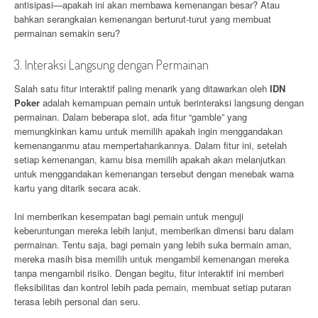
antisipasi—apakah ini akan membawa kemenangan besar? Atau
bahkan serangkaian kemenangan berturut-turut yang membuat
permainan semakin seru?
3. Interaksi Langsung dengan Permainan
Salah satu fitur interaktif paling menarik yang ditawarkan oleh
IDN
Poker
adalah kemampuan pemain untuk berinteraksi langsung dengan
permainan. Dalam beberapa slot, ada fitur “gamble” yang
memungkinkan kamu untuk memilih apakah ingin menggandakan
kemenanganmu atau mempertahankannya. Dalam fitur ini, setelah
setiap kemenangan, kamu bisa memilih apakah akan melanjutkan
untuk menggandakan kemenangan tersebut dengan menebak warna
kartu yang ditarik secara acak.
Ini memberikan kesempatan bagi pemain untuk menguji
keberuntungan mereka lebih lanjut, memberikan dimensi baru dalam
permainan. Tentu saja, bagi pemain yang lebih suka bermain aman,
mereka masih bisa memilih untuk mengambil kemenangan mereka
tanpa mengambil risiko. Dengan begitu, fitur interaktif ini memberi
fleksibilitas dan kontrol lebih pada pemain, membuat setiap putaran
terasa lebih personal dan seru.