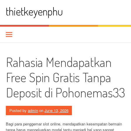
Skip
thietkeyenphu
to
content
Rahasia Mendapatkan
Free Spin Gratis Tanpa
Deposit di Pohonemas33
Posted by
admin
on
June 13, 2026
Bagi para penggemar slot online, mendapatkan kesempatan bermain
tanpa harus mengeluarkan modal tentu menjadi hal yang sangat