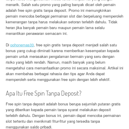
menarik. Salah satu promo yang paling banyak dicari oleh pemain
adalah free spin gratis tanpa deposit. Promo ini memungkinkan
pemain mencoba berbagai permainan slot dan berpeluang memperoleh
kemenangan tanpa harus melakukan setoran terlebih dahulu. Tidak
heran jika banyak pemain baru maupun pemain lama selalu
menantikan penawaran semacam ini.
Di
pohonemas33
, free spin gratis tanpa deposit menjadi salah satu
bonus yang cukup diminati karena memberikan kesempatan kepada
pemain untuk merasakan pengalaman bermain yang seru dengan
risiko yang lebih rendah. Namun, masih banyak yang belum
mengetahui cara memanfaatkan promo ini secara maksimal. Artikel ini
akan membahas berbagai rahasia dan tips agar Anda dapat
memperoleh serta menggunakan free spin dengan lebih efektif.
Apa Itu Free Spin Tanpa Deposit?
Free spin tanpa deposit adalah bonus berupa sejumlah putaran gratis
yang diberikan kepada pemain tanpa syarat melakukan deposit
terlebih dahulu. Dengan bonus ini, pemain dapat mencoba permainan
slot tertentu dan menikmati fitur-fitur yang tersedia tanpa
menggunakan saldo pribadi.