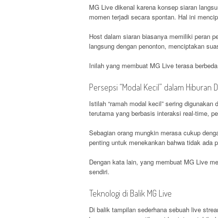
MG Live dikenal karena konsep siaran langsu
momen terjadi secara spontan. Hal ini mencip
Host dalam siaran biasanya memiliki peran p
langsung dengan penonton, menciptakan suasa
Inilah yang membuat MG Live terasa berbeda 
Persepsi “Modal Kecil” dalam Hiburan Di
Istilah “ramah modal kecil” sering digunakan d
terutama yang berbasis interaksi real-time, 
Sebagian orang mungkin merasa cukup dengan
penting untuk menekankan bahwa tidak ada po
Dengan kata lain, yang membuat MG Live mena
sendiri.
Teknologi di Balik MG Live
Di balik tampilan sederhana sebuah live st