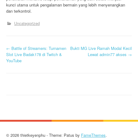
kunci utama untuk pengalaman bermain yang lebih menyenangkan
dan terkontrol.
Uncategorized
P
←
Battle of Streamers: Turnamen
Bukti MG Live Ramah Modal Kecil
Slot Live Badak178 di Twitch &
Lewat admin77 akses
→
o
YouTube
s
t
n
a
v
i
© 2026 thietkeyenphu - Theme: Patus by
FameThemes
.