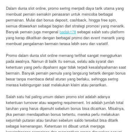
Dalam dunia slot online, promo sering menjadi daya tarik utama yang
membuat pemain semakin penasaran untuk mencoba berbagai
permainan. Mulai dari bonus deposit, cashback, hingga free spin,
semua ditawarkan sebagai bagian dari strategi promosi yang menarik.
Banyak pemain juga mengenal
badak178
sebagai salah satu platform
yang kerap dikaitkan dengan berbagai promo dan event menarik yang
membuat pengalaman bermain terasa lebih seru dan variatif.
Promo dalam dunia slot online memang terlihat sangat menggiurkan
pada awalnya. Namun di balik itu semua, selalu ada syarat dan
ketentuan yang perlu dipahami agar tidak terjadi kesalahpahaman saat
bermain. Banyak pemain pemula yang langsung tertarik dengan bonus
besar tanpa membaca detail aturan yang berlaku, sehingga sering
merasa kebingungan saat melakukan klaim atau penarikan.
Salah satu hal paling umum dalam promo slot adalah adanya
ketentuan turnover atau wagering requirement. Ini adalah jumlah total
taruhan yang harus dipenuhi sebelum bonus bisa dicairkan. Misalnya,
jika pemain mendapatkan bonus tertentu, mereka perlu melakukan
sejumlah putaran atau taruhan sebelum saldo tersebut bisa ditarik
sebagai kemenangan. Ketentuan ini dibuat untuk menjaga
keseimbangan permainan dan memastikan promo digunakan sesuai