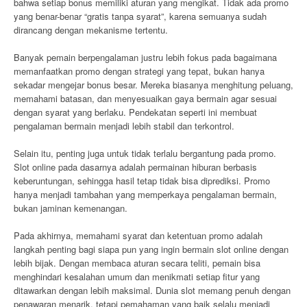
bahwa setiap bonus memiliki aturan yang mengikat. Tidak ada promo
yang benar-benar “gratis tanpa syarat”, karena semuanya sudah
dirancang dengan mekanisme tertentu.
Banyak pemain berpengalaman justru lebih fokus pada bagaimana
memanfaatkan promo dengan strategi yang tepat, bukan hanya
sekadar mengejar bonus besar. Mereka biasanya menghitung peluang,
memahami batasan, dan menyesuaikan gaya bermain agar sesuai
dengan syarat yang berlaku. Pendekatan seperti ini membuat
pengalaman bermain menjadi lebih stabil dan terkontrol.
Selain itu, penting juga untuk tidak terlalu bergantung pada promo.
Slot online pada dasarnya adalah permainan hiburan berbasis
keberuntungan, sehingga hasil tetap tidak bisa diprediksi. Promo
hanya menjadi tambahan yang memperkaya pengalaman bermain,
bukan jaminan kemenangan.
Pada akhirnya, memahami syarat dan ketentuan promo adalah
langkah penting bagi siapa pun yang ingin bermain slot online dengan
lebih bijak. Dengan membaca aturan secara teliti, pemain bisa
menghindari kesalahan umum dan menikmati setiap fitur yang
ditawarkan dengan lebih maksimal. Dunia slot memang penuh dengan
penawaran menarik, tetapi pemahaman yang baik selalu menjadi