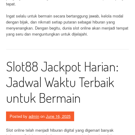
tepat.
Ingat selalu untuk bermain secara bertanggung jawab, kelola modal
dengan bijak, dan nikmati setiap putaran sebagai hiburan yang
menyenangkan. Dengan begitu, dunia slot online akan menjadi tempat
yang seru dan menguntungkan untuk dijelajahi.
Slot88 Jackpot Harian:
Jadwal Waktu Terbaik
untuk Bermain
Posted by
admin
on
June 16, 2025
Slot online telah menjadi hiburan digital yang digemari banyak