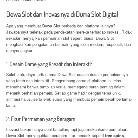
Dewa Slot dan Inovasinya di Dunia Slot Digital
Apa yang membuat Dewa Slot berbeda dari platform lainnya?
Jawabannya terletak pada pendekatan mereka terhadap inovasi. Tidak
sekadar menyajikan permainan slot seperti biasa, Dewa Slot
menghadirkan pengalaman bermain yang lebih modern, responsif, dan
menyenangkan.
1.
Desain Game yang Kreatif dan Interaktif
Salah satu daya tarik utama Dewa Slot adalah desain permainannya
yang fresh dan interaktif. Pengembang game di platform ini jelas
memahami bahwa tampilan visual memegang peran penting dalam
menarik perhatian pemain. Setiap game hadir dengan tema unik,
animasi halus, serta efek suara yang membuat pemain betah berlama-
lama.
2.
Fitur Permainan yang Beragam
Inovasi bukan hanya soal tampilan, tapi juga mekanisme permainan.
Dewa Slot menyuguhkan beragam fitur menarik seperti
free spins
,