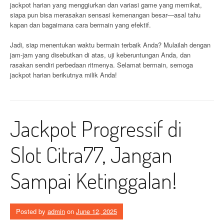
jackpot harian yang menggiurkan dan variasi game yang memikat,
siapa pun bisa merasakan sensasi kemenangan besar—asal tahu
kapan dan bagaimana cara bermain yang efektif.
Jadi, siap menentukan waktu bermain terbaik Anda? Mulailah dengan
jam-jam yang disebutkan di atas, uji keberuntungan Anda, dan
rasakan sendiri perbedaan ritmenya. Selamat bermain, semoga
jackpot harian berikutnya milik Anda!
Jackpot Progressif di
Slot Citra77, Jangan
Sampai Ketinggalan!
Posted by
admin
on
June 12, 2025