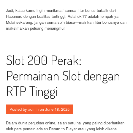
Jadi, kalau kamu ingin menikmati semua fitur bonus terbaik dari
Habanero dengan kualitas tertinggi, Asiahoki77 adalah tempatnya.
Mulai sekarang, jangan cuma spin biasa—mainkan fitur bonusnya dan
maksimalkan peluang menangmu!
Slot 200 Perak:
Permainan Slot dengan
RTP Tinggi
Posted by
admin
on
June 18, 2025
Dalam dunia perjudian online, salah satu hal yang paling diperhatikan
oleh para pemain adalah Return to Player atau yang lebih dikenal