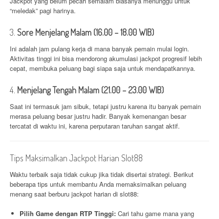
Jackpot yang belum pecah semalam biasanya menunggu untuk
“meledak” pagi harinya.
3.
Sore Menjelang Malam (16.00 – 18.00 WIB)
Ini adalah jam pulang kerja di mana banyak pemain mulai login.
Aktivitas tinggi ini bisa mendorong akumulasi jackpot progresif lebih
cepat, membuka peluang bagi siapa saja untuk mendapatkannya.
4.
Menjelang Tengah Malam (21.00 – 23.00 WIB)
Saat ini termasuk jam sibuk, tetapi justru karena itu banyak pemain
merasa peluang besar justru hadir. Banyak kemenangan besar
tercatat di waktu ini, karena perputaran taruhan sangat aktif.
Tips Maksimalkan Jackpot Harian Slot88
Waktu terbaik saja tidak cukup jika tidak disertai strategi. Berikut
beberapa tips untuk membantu Anda memaksimalkan peluang
menang saat berburu jackpot harian di slot88:
Pilih Game dengan RTP Tinggi:
Cari tahu game mana yang