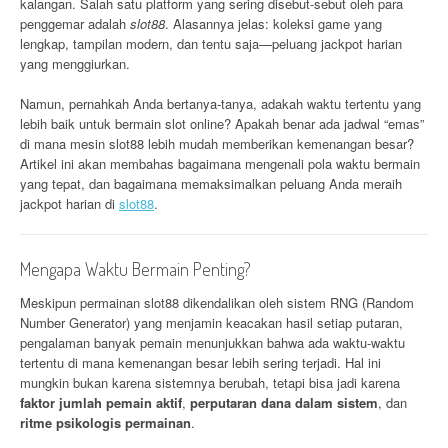
kalangan. Salah satu platform yang sering disebut-sebut oleh para
penggemar adalah
slot88
. Alasannya jelas: koleksi game yang
lengkap, tampilan modern, dan tentu saja—peluang jackpot harian
yang menggiurkan.
Namun, pernahkah Anda bertanya-tanya, adakah waktu tertentu yang
lebih baik untuk bermain slot online? Apakah benar ada jadwal “emas”
di mana mesin slot88 lebih mudah memberikan kemenangan besar?
Artikel ini akan membahas bagaimana mengenali pola waktu bermain
yang tepat, dan bagaimana memaksimalkan peluang Anda meraih
jackpot harian di
slot88
.
Mengapa Waktu Bermain Penting?
Meskipun permainan slot88 dikendalikan oleh sistem RNG (Random
Number Generator) yang menjamin keacakan hasil setiap putaran,
pengalaman banyak pemain menunjukkan bahwa ada waktu-waktu
tertentu di mana kemenangan besar lebih sering terjadi. Hal ini
mungkin bukan karena sistemnya berubah, tetapi bisa jadi karena
faktor jumlah pemain aktif
,
perputaran dana dalam sistem
, dan
ritme psikologis permainan
.