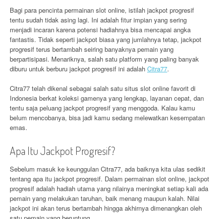
Bagi para pencinta permainan slot online, istilah jackpot progresif
tentu sudah tidak asing lagi. Ini adalah fitur impian yang sering
menjadi incaran karena potensi hadiahnya bisa mencapai angka
fantastis. Tidak seperti jackpot biasa yang jumlahnya tetap, jackpot
progresif terus bertambah seiring banyaknya pemain yang
berpartisipasi. Menariknya, salah satu platform yang paling banyak
diburu untuk berburu jackpot progresif ini adalah
Citra77
.
Citra77 telah dikenal sebagai salah satu situs slot online favorit di
Indonesia berkat koleksi gamenya yang lengkap, layanan cepat, dan
tentu saja peluang jackpot progresif yang menggoda. Kalau kamu
belum mencobanya, bisa jadi kamu sedang melewatkan kesempatan
emas.
Apa Itu Jackpot Progresif?
Sebelum masuk ke keunggulan Citra77, ada baiknya kita ulas sedikit
tentang apa itu jackpot progresif. Dalam permainan slot online, jackpot
progresif adalah hadiah utama yang nilainya meningkat setiap kali ada
pemain yang melakukan taruhan, baik menang maupun kalah. Nilai
jackpot ini akan terus bertambah hingga akhirnya dimenangkan oleh
satu pemain yang beruntung.