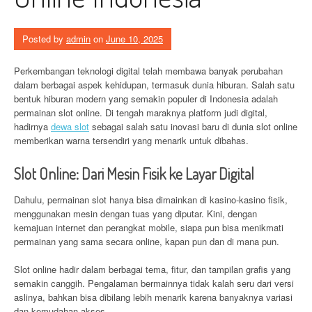
Posted by
admin
on
June 10, 2025
Perkembangan teknologi digital telah membawa banyak perubahan
dalam berbagai aspek kehidupan, termasuk dunia hiburan. Salah satu
bentuk hiburan modern yang semakin populer di Indonesia adalah
permainan slot online. Di tengah maraknya platform judi digital,
hadirnya
dewa slot
sebagai salah satu inovasi baru di dunia slot online
memberikan warna tersendiri yang menarik untuk dibahas.
Slot Online: Dari Mesin Fisik ke Layar Digital
Dahulu, permainan slot hanya bisa dimainkan di kasino-kasino fisik,
menggunakan mesin dengan tuas yang diputar. Kini, dengan
kemajuan internet dan perangkat mobile, siapa pun bisa menikmati
permainan yang sama secara online, kapan pun dan di mana pun.
Slot online hadir dalam berbagai tema, fitur, dan tampilan grafis yang
semakin canggih. Pengalaman bermainnya tidak kalah seru dari versi
aslinya, bahkan bisa dibilang lebih menarik karena banyaknya variasi
dan kemudahan akses.