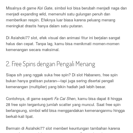
Misalnya di game
Koi Gate
, simbol koi bisa berubah menjadi naga dan
menjadi expanding wild, memenuhi satu gulungan penuh dan
memberikan respin. Efeknya luar biasa karena peluang menang
meningkat drastis hanya dalam satu putaran.
Di Asiahoki77 slot, efek visual dan animasi fitur ini berjalan sangat
halus dan cepat. Tanpa lag, kamu bisa menikmati momen-momen
kemenangan secara maksimal.
2. Free Spins dengan Pengali Menang
Siapa sih yang nggak suka free spin? Di slot Habanero, free spin
bukan hanya gratisan putaran—tapi juga sering disertai pengali
kemenangan (multiplier) yang bikin hadiah jadi lebih besar.
Contohnya, di game seperti
Fa Cai Shen
, kamu bisa dapat 8 hingga
28 free spin tergantung jumlah scatter yang muncul. Saat free spin
berlangsung, simbol wild bisa menggandakan kemenanganmu hingga
berkali-kali lipat.
Bermain di Asiahoki77 slot memberi keuntungan tambahan karena