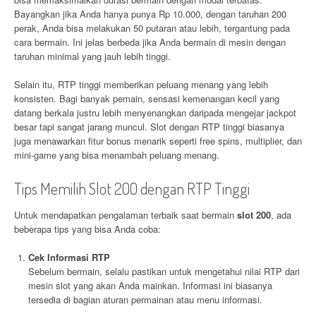
Bayangkan jika Anda hanya punya Rp 10.000, dengan taruhan 200
perak, Anda bisa melakukan 50 putaran atau lebih, tergantung pada
cara bermain. Ini jelas berbeda jika Anda bermain di mesin dengan
taruhan minimal yang jauh lebih tinggi.
Selain itu, RTP tinggi memberikan peluang menang yang lebih
konsisten. Bagi banyak pemain, sensasi kemenangan kecil yang
datang berkala justru lebih menyenangkan daripada mengejar jackpot
besar tapi sangat jarang muncul. Slot dengan RTP tinggi biasanya
juga menawarkan fitur bonus menarik seperti free spins, multiplier, dan
mini-game yang bisa menambah peluang menang.
Tips Memilih Slot 200 dengan RTP Tinggi
Untuk mendapatkan pengalaman terbaik saat bermain
slot 200
, ada
beberapa tips yang bisa Anda coba:
Cek Informasi RTP
Sebelum bermain, selalu pastikan untuk mengetahui nilai RTP dari
mesin slot yang akan Anda mainkan. Informasi ini biasanya
tersedia di bagian aturan permainan atau menu informasi.