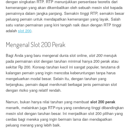
dengan singkatan RTP. RTP menunjukkan persentase teoretis dari
kemenangan yang akan dikembalikan oleh sebuah mesin slot kepada
pemainnya dalam jangka panjang. Semakin tinggi RTP, semakin besar
peluang pemain untuk mendapatkan kemenangan yang layak. Salah
satu varian permainan yang kini tengah naik daun dengan RTP tinggi
adalah
slot 200
.
Mengenal Slot 200 Perak
Bagi Anda yang baru mengenal dunia slot online,
slot 200
merujuk
pada permainan slot dengan taruhan minimal hanya 200 perak atau
sekitar Rp 200. Konsep taruhan kecil ini sangat populer, terutama di
kalangan pemain yang ingin mencoba keberuntungan tanpa harus
mengeluarkan modal besar. Selain itu, dengan taruhan yang
terjangkau, pemain dapat menikmati berbagai jenis permainan slot
dengan risiko yang relatif rendah.
Namun, bukan hanya nilai taruhan yang membuat
slot 200 perak
menarik, melainkan juga RTP-nya yang cenderung tinggi dibandingkan
mesin slot dengan taruhan besar. Ini menjadikan slot 200 pilihan yang
cerdas bagi mereka yang ingin bermain lama dan mendapatkan
peluang menang yang lebih baik.