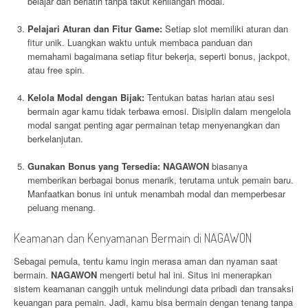
belajar dan berlatih tanpa takut kehilangan modal.
Pelajari Aturan dan Fitur Game:
Setiap slot memiliki aturan dan
fitur unik. Luangkan waktu untuk membaca panduan dan
memahami bagaimana setiap fitur bekerja, seperti bonus, jackpot,
atau free spin.
Kelola Modal dengan Bijak:
Tentukan batas harian atau sesi
bermain agar kamu tidak terbawa emosi. Disiplin dalam mengelola
modal sangat penting agar permainan tetap menyenangkan dan
berkelanjutan.
Gunakan Bonus yang Tersedia:
NAGAWON
biasanya
memberikan berbagai bonus menarik, terutama untuk pemain baru.
Manfaatkan bonus ini untuk menambah modal dan memperbesar
peluang menang.
Keamanan dan Kenyamanan Bermain di NAGAWON
Sebagai pemula, tentu kamu ingin merasa aman dan nyaman saat
bermain.
NAGAWON
mengerti betul hal ini. Situs ini menerapkan
sistem keamanan canggih untuk melindungi data pribadi dan transaksi
keuangan para pemain. Jadi, kamu bisa bermain dengan tenang tanpa