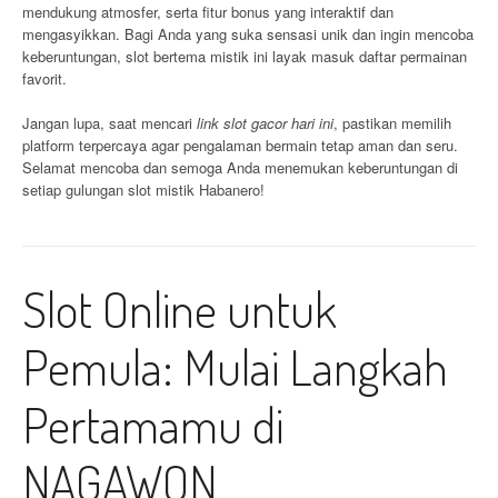
mendukung atmosfer, serta fitur bonus yang interaktif dan
mengasyikkan. Bagi Anda yang suka sensasi unik dan ingin mencoba
keberuntungan, slot bertema mistik ini layak masuk daftar permainan
favorit.
Jangan lupa, saat mencari
link slot gacor hari ini
, pastikan memilih
platform terpercaya agar pengalaman bermain tetap aman dan seru.
Selamat mencoba dan semoga Anda menemukan keberuntungan di
setiap gulungan slot mistik Habanero!
Slot Online untuk
Pemula: Mulai Langkah
Pertamamu di
NAGAWON