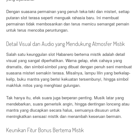
Dengan suasana permainan yang penuh teka-teki dan misteri, setiap
putaran slot terasa seperti menguak rahasia baru. Ini membuat
permainan tidak membosankan dan terus memicu semangat pemain
untuk terus mencoba peruntungan.
Detail Visual dan Audio yang Mendukung Atmosfer Mistik
Salah satu keunggulan slot Habanero bertema mistik adalah detail
visual yang sangat diperhatikan. Warna gelap, efek cahaya yang
dramatis, dan simbol-simbol yang dibuat dengan penuh seni membuat
suasana misteri semakin terasa. Misalnya, lampu lilin yang berkelap-
kelip, buku mantra yang berisi kekuatan tersembunyi, hingga simbol
makhluk mitos yang menghiasi gulungan.
Tak hanya itu, efek suara juga berperan penting. Musik latar yang
mendebarkan, suara gemerisik angin, hingga dentingan lonceng atau
mantra yang diucapkan secara halus, semuanya disusun untuk
meningkatkan sensasi mistik dan menambah keseruan bermain.
Keunikan Fitur Bonus Bertema Mistik