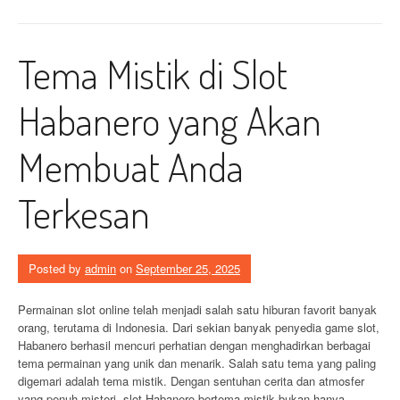
Tema Mistik di Slot
Habanero yang Akan
Membuat Anda
Terkesan
Posted by
admin
on
September 25, 2025
Permainan slot online telah menjadi salah satu hiburan favorit banyak
orang, terutama di Indonesia. Dari sekian banyak penyedia game slot,
Habanero berhasil mencuri perhatian dengan menghadirkan berbagai
tema permainan yang unik dan menarik. Salah satu tema yang paling
digemari adalah tema mistik. Dengan sentuhan cerita dan atmosfer
yang penuh misteri, slot Habanero bertema mistik bukan hanya