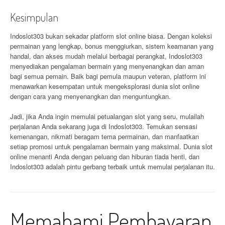
Kesimpulan
Indoslot303 bukan sekadar platform slot online biasa. Dengan koleksi
permainan yang lengkap, bonus menggiurkan, sistem keamanan yang
handal, dan akses mudah melalui berbagai perangkat, Indoslot303
menyediakan pengalaman bermain yang menyenangkan dan aman
bagi semua pemain. Baik bagi pemula maupun veteran, platform ini
menawarkan kesempatan untuk mengeksplorasi dunia slot online
dengan cara yang menyenangkan dan menguntungkan.
Jadi, jika Anda ingin memulai petualangan slot yang seru, mulailah
perjalanan Anda sekarang juga di Indoslot303. Temukan sensasi
kemenangan, nikmati beragam tema permainan, dan manfaatkan
setiap promosi untuk pengalaman bermain yang maksimal. Dunia slot
online menanti Anda dengan peluang dan hiburan tiada henti, dan
Indoslot303 adalah pintu gerbang terbaik untuk memulai perjalanan itu.
Memahami Pembayaran