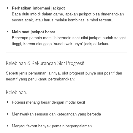
Perhatikan informasi jackpot
Baca dulu info di dalam game, apakah jackpot bisa dimenangkan
secara acak, atau harus melalui kombinasi simbol tertentu.
Main saat jackpot besar
Beberapa pemain memilih bermain saat nilai jackpot sudah sangat
tinggi, karena dianggap “sudah waktunya” jackpot keluar.
Kelebihan & Kekurangan Slot Progresif
Seperti jenis permainan lainnya, slot progresif punya sisi positif dan
negatif yang perlu kamu pertimbangkan:
Kelebihan:
Potensi menang besar dengan modal kecil
Menawarkan sensasi dan ketegangan yang berbeda
Menjadi favorit banyak pemain berpengalaman